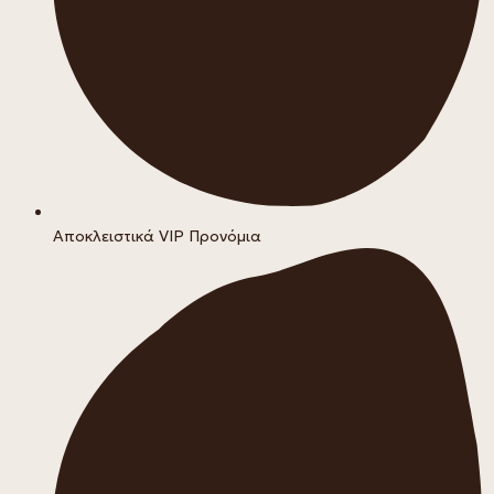
Αποκλειστικά VIP Προνόμια