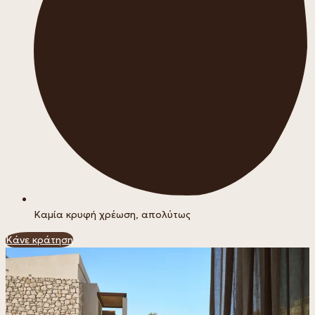
Καμία κρυφή χρέωση, απολύτως
Κάνε κράτηση