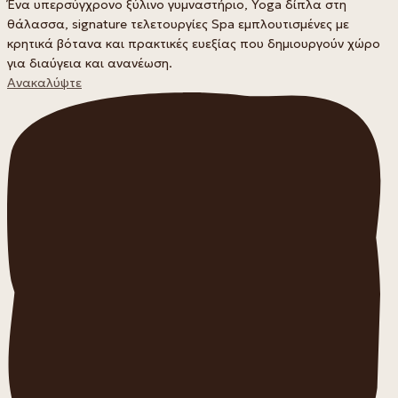
Ένα υπερσύγχρονο ξύλινο γυμναστήριο, Yoga δίπλα στη
θάλασσα, signature τελετουργίες Spa εμπλουτισμένες με
κρητικά βότανα και πρακτικές ευεξίας που δημιουργούν χώρο
για διαύγεια και ανανέωση.
Ανακαλύψτε