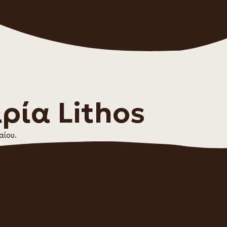
ρία Lithos
αίου.